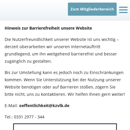
Freie Berufe Jobportal
Zum Mitgliederbereich
Die KZVLB
Hinweis zur Barrierefreiheit unsere Website
Karriere
Die Nutzerfreundlichkeit unserer Website ist uns wichtig –
derzeit überarbeiten wir unseren Internetauftritt
grundlegend, um ihn weitgehend barrierefrei und besser
Publikationen
zugänglich zu gestalten.
Praxislotsen
Bis zur Umstellung kann es jedoch noch zu Einschränkungen
kommen. Wenn Sie Unterstützung bei der Nutzung unserer
Website benötigen oder auf Barrieren stoßen, zögern Sie
Förderungen
bitte nicht, uns zu kontaktieren. Wir helfen Ihnen gern weiter!
Recht & Verträge
E-Mail:
oeffentlichkeit@
kzvlb.de
Tel.: 0331 2977 - 344
Berufsausübung