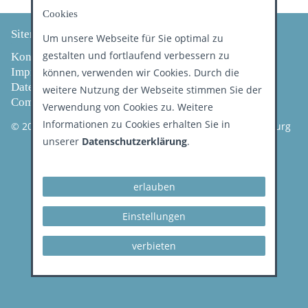
Cookies
Qualität
Sitemap
Um unsere Webseite für Sie optimal zu
gestalten und fortlaufend verbessern zu
Kontakt
Service
Impressum
können, verwenden wir Cookies. Durch die
Datenschutz
weitere Nutzung der Webseite stimmen Sie der
Compliance
Bereitschaftsdienst
Verwendung von Cookies zu. Weitere
Informationen zu Cookies erhalten Sie in
© 2026 Kassenzahnärztliche Vereinigung Land Brandenburg
unserer
Datenschutzerklärung
.
Patientenberatung
IT
erlauben
Einstellungen
verbieten