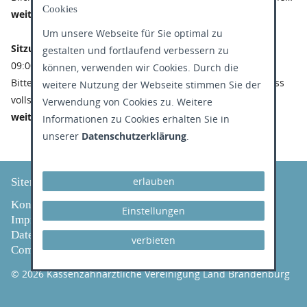
Cookies
weiterlesen
Um unsere Webseite für Sie optimal zu
Sitzung Zulassungsausschuss
| Donnerstag, 26.11.2026
gestalten und fortlaufend verbessern zu
09:00,
können, verwenden wir Cookies. Durch die
Bitte reichen Sie Ihre Anträge an den Zulassungsausschuss
weitere Nutzung der Webseite stimmen Sie der
vollständig und fristgerecht bis zum…
Verwendung von Cookies zu. Weitere
weiterlesen
Informationen zu Cookies erhalten Sie in
unserer
Datenschutzerklärung
.
erlauben
Sitemap
Kontakt
Einstellungen
Impressum
Datenschutz
verbieten
Compliance
© 2026 Kassenzahnärztliche Vereinigung Land Brandenburg