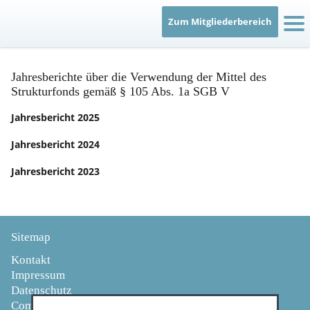
Recht & Verträge
Zum Mitgliederbereich
Berufsausübung
Jahresberichte über die Verwendung der Mittel des
Qualität
Strukturfonds gemäß § 105 Abs. 1a SGB V
Jahresbericht 2025
Service
Jahresbericht 2024
Bereitschaftsdienst
Jahresbericht 2023
Patientenberatung
Sitemap
IT
Kontakt
Impressum
Datenschutz
Compliance