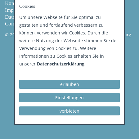
Kontakt
Cookies
Impressum
Patientenberatung
Datenschutz
Um unsere Webseite für Sie optimal zu
Compliance
gestalten und fortlaufend verbessern zu
IT
können, verwenden wir Cookies. Durch die
© 2026 Kassenzahnärztliche Vereinigung Land Brandenburg
weitere Nutzung der Webseite stimmen Sie der
Verwendung von Cookies zu. Weitere
Informationen zu Cookies erhalten Sie in
unserer
Datenschutzerklärung
.
erlauben
Einstellungen
verbieten