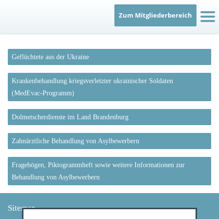
Vertragshinweise
Zum Mitgliederbereich
Kooperationsverträge
Geflüchtete aus der Ukraine
Asylsuchende/Ukrainische Geflüchtete
Krankenbehandlung kriegsverletzter ukrainischer Soldaten
KZVLB-Handbuch und Gutachterwesen
(MedEvac-Programm)
Dolmetscherdienste im Land Brandenburg
Berufsausübung
Zahnärztliche Behandlung von Asylbewerbern
Qualität
Fragebögen, Piktogrammheft sowie weitere Informationen zur
Service
Behandlung von Asylbewerbern
Bereitschaftsdienst
Sitemap