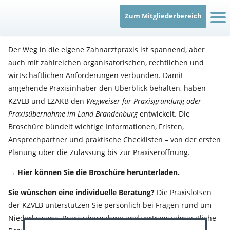
Recht & Verträge
Zum Mitgliederbereich
Berufsausübung
Der Weg in die eigene Zahnarztpraxis ist spannend, aber
auch mit zahlreichen organisatorischen, rechtlichen und
Qualität
wirtschaftlichen Anforderungen verbunden. Damit
angehende Praxisinhaber den Überblick behalten, haben
Service
KZVLB und LZÄKB den
Wegweiser für Praxisgründung oder
Praxisübernahme im Land Brandenburg
entwickelt. Die
Bereitschaftsdienst
Broschüre bündelt wichtige Informationen, Fristen,
Ansprechpartner und praktische Checklisten – von der ersten
Planung über die Zulassung bis zur Praxiseröffnung.
Patientenberatung
→
Hier können Sie die Broschüre herunterladen.
IT
Sie wünschen eine individuelle Beratung?
Die Praxislotsen
der KZVLB unterstützen Sie persönlich bei Fragen rund um
Niederlassung, Praxisübernahme und vertragszahnärztliche