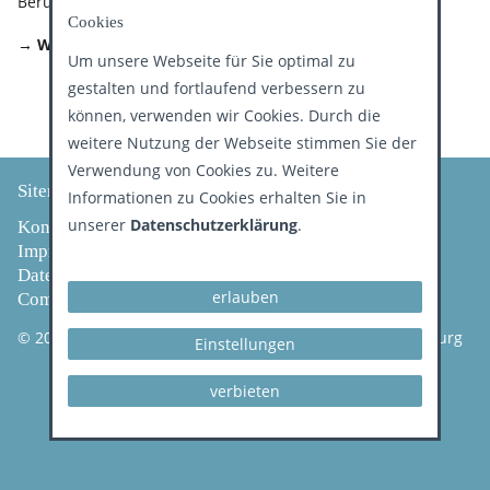
Berufsausübung.
Cookies
→ Weitere Informationen
Um unsere Webseite für Sie optimal zu
gestalten und fortlaufend verbessern zu
können, verwenden wir Cookies. Durch die
weitere Nutzung der Webseite stimmen Sie der
Verwendung von Cookies zu. Weitere
Sitemap
Informationen zu Cookies erhalten Sie in
unserer
Datenschutzerklärung
.
Kontakt
Impressum
Datenschutz
erlauben
Compliance
© 2026 Kassenzahnärztliche Vereinigung Land Brandenburg
Einstellungen
verbieten