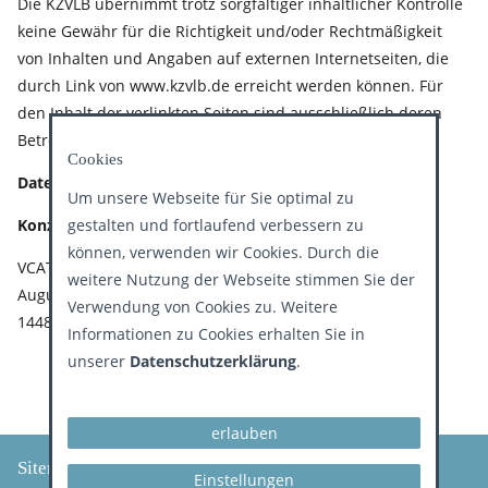
Die KZVLB übernimmt trotz sorgfältiger inhaltlicher Kontrolle
keine Gewähr für die Richtigkeit und/oder Rechtmäßigkeit
von Inhalten und Angaben auf externen Internetseiten, die
durch Link von www.kzvlb.de erreicht werden können. Für
den Inhalt der verlinkten Seiten sind ausschließlich deren
Betreiber verantwortlich.
Cookies
Datenschutz
Um unsere Webseite für Sie optimal zu
Konzept und Realisation der Website
gestalten und fortlaufend verbessern zu
können, verwenden wir Cookies. Durch die
VCAT Consulting GmbH
weitere Nutzung der Webseite stimmen Sie der
August-Bebel-Straße 26 - 53
Verwendung von Cookies zu. Weitere
14482 Potsdam
Informationen zu Cookies erhalten Sie in
unserer
Datenschutzerklärung
.
erlauben
Sitemap
Einstellungen