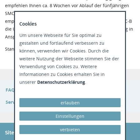
empfehlen Ihnen ca. 8 Wochen vor Ablauf der fünfjährigen
SMC-B-Laufzeit, eine neue SMC-B zu bestellen. Auch
empfehlen wir Ihnen bei der Installation einer neuen SMC-B
Cookies
die Unterstützung eines Technikers z.B. über Fernwartung in
Um unsere Webseite für Sie optimal zu
Anspruch zu nehmen.
gestalten und fortlaufend verbessern zu
Stand: 06.06.2024
können, verwenden wir Cookies. Durch die
weitere Nutzung der Webseite stimmen Sie der
Verwendung von Cookies zu. Weitere
Informationen zu Cookies erhalten Sie in
unserer
Datenschutzerklärung
.
FAQs zur SMC-B
Service-Portal
erlauben
Einstellungen
verbieten
Sitemap