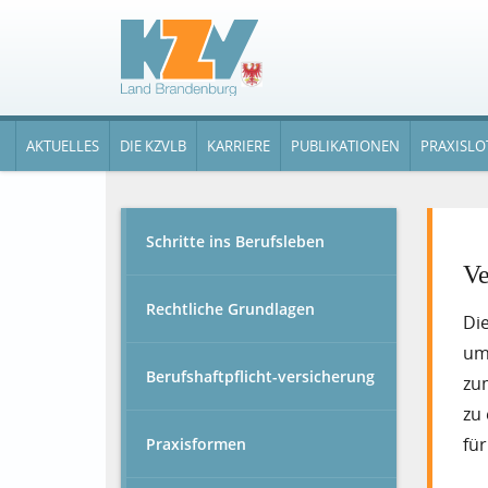
AKTUELLES
DIE KZVLB
KARRIERE
PUBLIKATIONEN
PRAXISLO
Schritte ins Berufsleben
Ve
Rechtliche Grundlagen
Die
um
Berufshaftpflicht-versicherung
zu
zu 
fü
Praxisformen