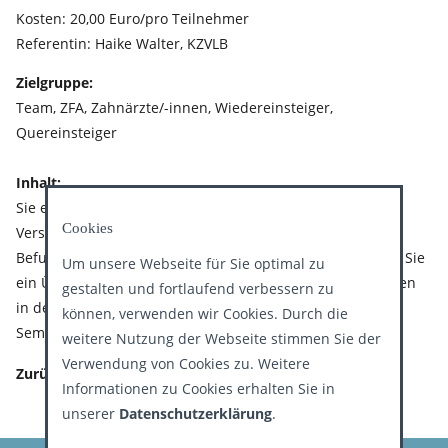
Kosten: 20,00 Euro/pro Teilnehmer
Referentin: Haike Walter, KZVLB
Zielgruppe:
Team, ZFA, Zahnärzte/-innen, Wiedereinsteiger,
Quereinsteiger
Inhalt:
Sie erhalten Informationen zu rechtlichen Grundlagen,
Cookies
Versorgungsformen, Richtlinien
Befundklassen/Festzuschüssen. Darüber hinaus erwartet Sie
Um unsere Webseite für Sie optimal zu
ein Übungsteil mit gemeinsamer Erarbeitung der Lösungen
gestalten und fortlaufend verbessern zu
in der Gruppe. So können Sie selbst testen ob Sie die
können, verwenden wir Cookies. Durch die
Seminarinhalte verstanden haben.
weitere Nutzung der Webseite stimmen Sie der
Verwendung von Cookies zu. Weitere
Zurück
Informationen zu Cookies erhalten Sie in
unserer
Datenschutzerklärung
.