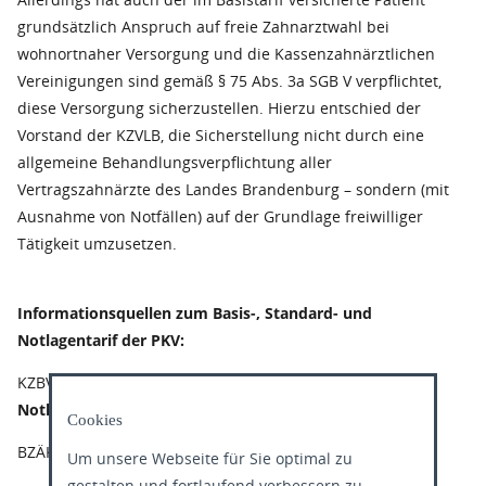
grundsätzlich Anspruch auf freie Zahnarztwahl bei
wohnortnaher Versorgung und die Kassenzahnärztlichen
Vereinigungen sind gemäß § 75 Abs. 3a SGB V verpflichtet,
diese Versorgung sicherzustellen. Hierzu entschied der
Vorstand der KZVLB, die Sicherstellung nicht durch eine
allgemeine Behandlungsverpflichtung aller
Vertragszahnärzte des Landes Brandenburg – sondern (mit
Ausnahme von Notfällen) auf der Grundlage freiwilliger
Tätigkeit umzusetzen.
Informationsquellen zum Basis-, Standard- und
Notlagentarif der PKV:
KZBV:
Informationen zum Standard-, Basis- und
Notlagentarif
Cookies
BZÄK:
Stellungnahme - Basistarif
Um unsere Webseite für Sie optimal zu
gestalten und fortlaufend verbessern zu