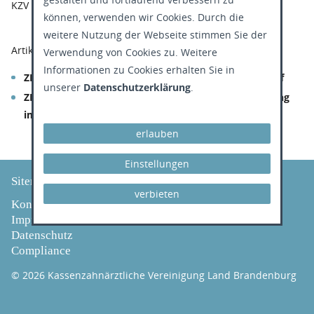
KZV Nord Nordrhein:
Basis-, Standard- & Notlagentarif
können, verwenden wir Cookies. Durch die
weitere Nutzung der Webseite stimmen Sie der
Artikel im Zahnärzteblatt Brandenburg (ZBB):
Verwendung von Cookies zu. Weitere
Informationen zu Cookies erhalten Sie in
ZBB 1/2019:
Rechtsicherer Umgang mit dem Basistarif
unserer
Datenschutzerklärung
.
ZBB 5/2020:
Fragen und Antworten, Basistarif – Füllung
im Seitenzahnbereich
erlauben
Einstellungen
Sitemap
verbieten
Kontakt
Impressum
Datenschutz
Compliance
© 2026 Kassenzahnärztliche Vereinigung Land Brandenburg