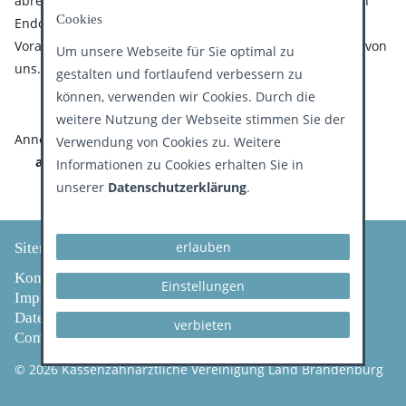
abrechnung@kzvlb.de). Für Teilnahmeerklärungen zu den
Cookies
Endo-Verträgen erhalten Sie nach Prüfung der
Voraussetzungen eine schriftliche Teilnahmebestätigung von
Um unsere Webseite für Sie optimal zu
uns.
gestalten und fortlaufend verbessern zu
können, verwenden wir Cookies. Durch die
weitere Nutzung der Webseite stimmen Sie der
Annett Klinder, Telefon: 0331 2977-304,
Verwendung von Cookies zu. Weitere
annett.klinder(at)kzvlb.de
Informationen zu Cookies erhalten Sie in
unserer
Datenschutzerklärung
.
erlauben
Sitemap
Kontakt
Einstellungen
Impressum
Datenschutz
verbieten
Compliance
© 2026 Kassenzahnärztliche Vereinigung Land Brandenburg